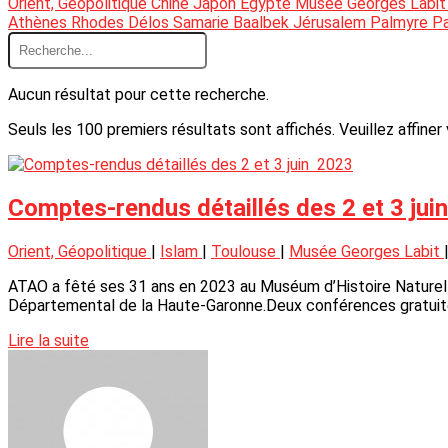
Orient, Géopolitique
Chine
Japon
Egypte
Musée Georges Labi
Athènes
Rhodes
Délos
Samarie
Baalbek
Jérusalem
Palmyre
P
Aucun résultat pour cette recherche.
Seuls les 100 premiers résultats sont affichés. Veuillez affiner
Comptes-rendus détaillés des 2 et 3 ju
Orient, Géopolitique
|
Islam
|
Toulouse
|
Musée Georges Labit
ATAO a fêté ses 31 ans en 2023 au Muséum d’Histoire Naturell
Départemental de la Haute-Garonne.Deux conférences gratuites
Lire la suite