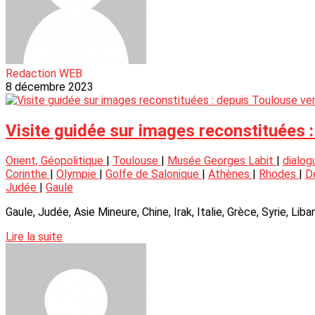
Redaction WEB
8 décembre 2023
Visite guidée sur images reconstituées :
Orient, Géopolitique
|
Toulouse
|
Musée Georges Labit
|
dialog
Corinthe
|
Olympie
|
Golfe de Salonique
|
Athènes
|
Rhodes
|
D
Judée
|
Gaule
Gaule, Judée, Asie Mineure, Chine, Irak, Italie, Grèce, Syrie, Li
Lire la suite