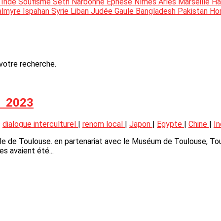
t
Inde
Soufisme
Seth
Narbonne
Ephèse
Nîmes
Arles
Marseille
Ha
almyre
Ispahan
Syrie
Liban
Judée
Gaule
Bangladesh
Pakistan
Ho
 votre recherche.
in 2023
|
dialogue interculturel
|
renom local
|
Japon
|
Egypte
|
Chine
|
I
e de Toulouse. en partenariat avec le Muséum de Toulouse, Toul
 avaient été...