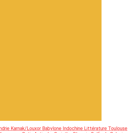
ndrie
Karnak/Louxor
Babylone
Indochine
Littérature
Toulouse