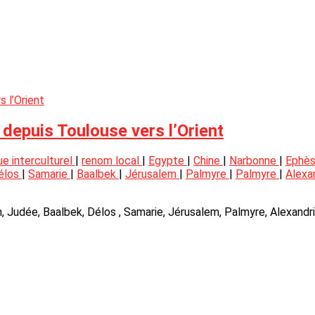
 depuis Toulouse vers l’Orient
ue interculturel
|
renom local
|
Egypte
|
Chine
|
Narbonne
|
Ephè
élos
|
Samarie
|
Baalbek
|
Jérusalem
|
Palmyre
|
Palmyre
|
Alexa
ban, Judée, Baalbek, Délos , Samarie, Jérusalem, Palmyre, Alexandr