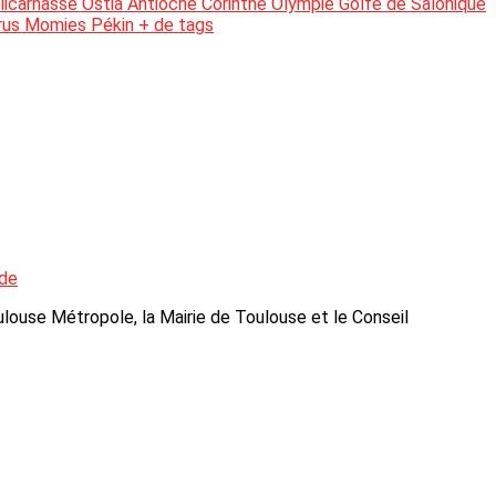
licarnasse
Ostia
Antioche
Corinthe
Olympie
Golfe de Salonique
rus
Momies
Pékin
+ de tags
nde
ouse Métropole, la Mairie de Toulouse et le Conseil