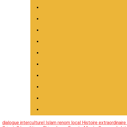
dialogue interculturel
Islam
renom local
Histoire extraordinaire