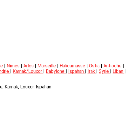
se
|
Nîmes
|
Arles
|
Marseille
|
Halicarnasse
|
Ostia
|
Antioche
|
ndrie
|
Karnak/Louxor
|
Babylone
|
Ispahan
|
Irak
|
Syrie
|
Liban
|
ie, Karnak, Louxor, Ispahan