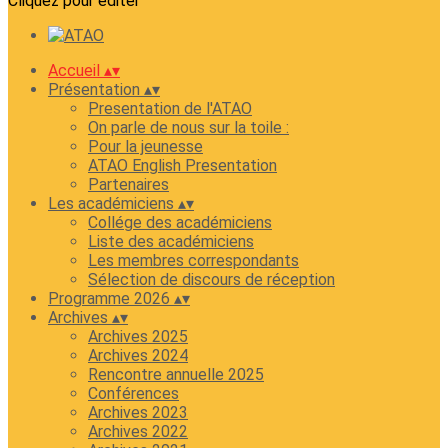
Cliquez pour éditer
Accueil
▴
▾
Présentation
▴
▾
Presentation de l'ATAO
On parle de nous sur la toile :
Pour la jeunesse
ATAO English Presentation
Partenaires
Les académiciens
▴
▾
Collége des académiciens
Liste des académiciens
Les membres correspondants
Sélection de discours de réception
Programme 2026
▴
▾
Archives
▴
▾
Archives 2025
Archives 2024
Rencontre annuelle 2025
Conférences
Archives 2023
Archives 2022