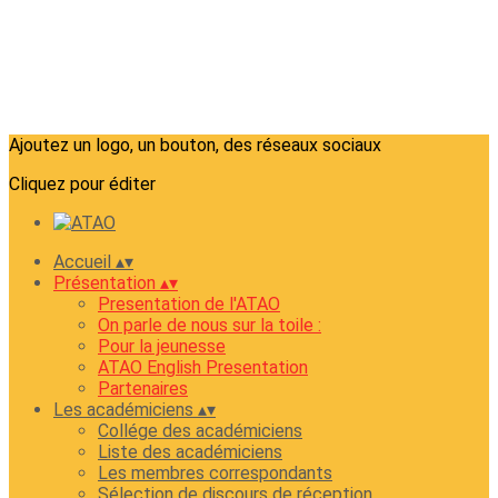
Ajoutez un logo, un bouton, des réseaux sociaux
Cliquez pour éditer
Accueil
▴
▾
Présentation
▴
▾
Presentation de l'ATAO
On parle de nous sur la toile :
Pour la jeunesse
ATAO English Presentation
Partenaires
Les académiciens
▴
▾
Collége des académiciens
Liste des académiciens
Les membres correspondants
Sélection de discours de réception