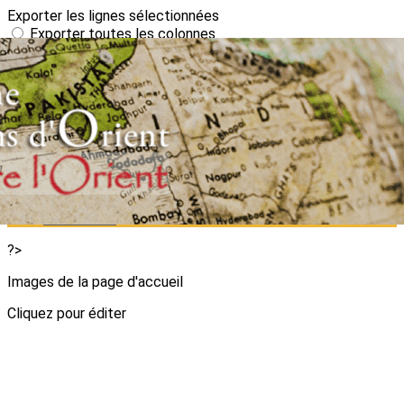
Exporter les lignes sélectionnées
Exporter toutes les colonnes
Exporter uniquement les colonnes affichées
Menu
<
>
Presentation de l'ATAO
On parle de nous sur la toile :
Pour la jeunesse
ATAO English Presentation
Partenaires
?>
Images de la page d'accueil
Cliquez pour éditer