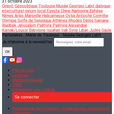
31 octobre 2023
Orient, Géopolitique
Toulouse
Musée Georges Labit
dialogue
interculturel
renom local
Egypte
Chine
Narbonne
Ephèse
Nîmes
Arles
Marseille
Halicarnasse
Ostia
Antioche
Corinthe
Olympie
Golfe de Salonique
Athènes
Rhodes
Délos
Samarie
Baalbek
Jérusalem
Palmyre
Palmyre
Alexandrie
Karnak/Louxor
Babylone
Ispahan
Irak
Syrie
Liban
Judée
Gaule
Partenaires : Mairie de Toulouse - Musée Georges Labit
Je m'abonne à la newsletter
OK
Plan du site
Licences
Mentions légales
CGUV
Paramétrer vos cookies
Se connecter
Propulsé par AssoConnect, le logiciel des associations
Culturelles