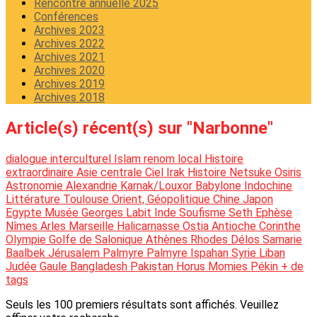
Rencontre annuelle 2025
Conférences
Archives 2023
Archives 2022
Archives 2021
Archives 2020
Archives 2019
Archives 2018
Article(s) récent(s) sur "Narbonne"
dialogue interculturel
Islam
renom local
Histoire
extraordinaire
Asie centrale
Ciel
Irak
Histoire
Netsuke
Osiris
Astronomie
Alexandrie
Karnak/Louxor
Babylone
Indochine
Littérature
Toulouse
Orient, Géopolitique
Chine
Japon
Egypte
Musée Georges Labit
Inde
Soufisme
Seth
Ephèse
Nîmes
Arles
Marseille
Halicarnasse
Ostia
Antioche
Corinthe
Olympie
Golfe de Salonique
Athènes
Rhodes
Délos
Samarie
Baalbek
Jérusalem
Palmyre
Palmyre
Ispahan
Syrie
Liban
Judée
Gaule
Bangladesh
Pakistan
Horus
Momies
Pékin
+ de
tags
Seuls les 100 premiers résultats sont affichés. Veuillez