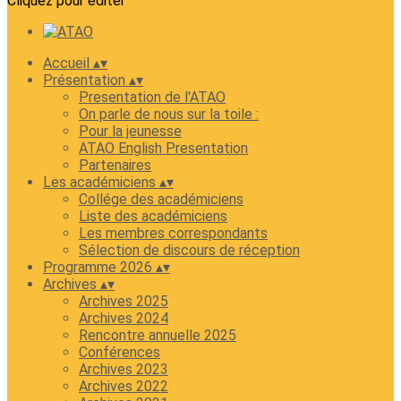
Cliquez pour éditer
Accueil
▴
▾
Présentation
▴
▾
Presentation de l'ATAO
On parle de nous sur la toile :
Pour la jeunesse
ATAO English Presentation
Partenaires
Les académiciens
▴
▾
Collége des académiciens
Liste des académiciens
Les membres correspondants
Sélection de discours de réception
Programme 2026
▴
▾
Archives
▴
▾
Archives 2025
Archives 2024
Rencontre annuelle 2025
Conférences
Archives 2023
Archives 2022