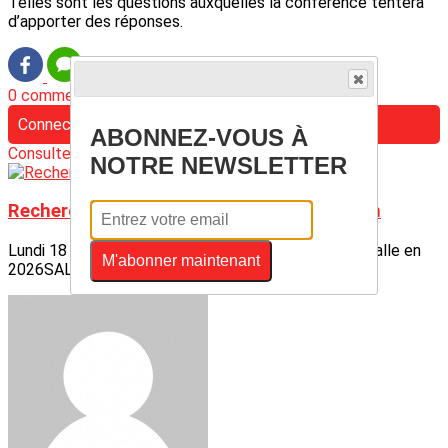
Telles sont les questions auxquelles la conférence tentera
d’apporter des réponses.
0 commentaire(s)
Connectez-vous pour laisser un commentaire
ABONNEZ-VOUS À
Consultez également
NOTRE NEWSLETTER
Recherches paléontologiques au Pakistan
Lundi 18 mai 2026 à 18 hAttention changement de salle en
M'abonner maintenant
2026SALLE SAN SUBRA, 2, rue San Subra...