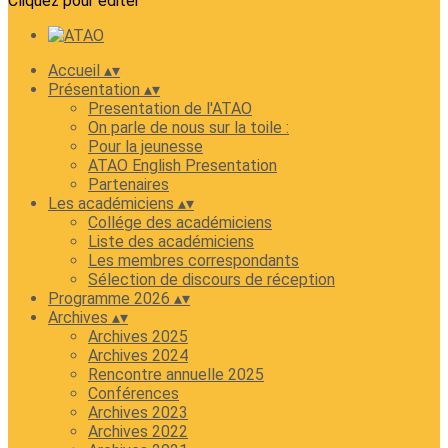
Cliquez pour éditer
Accueil
▴
▾
Présentation
▴
▾
Presentation de l'ATAO
On parle de nous sur la toile :
Pour la jeunesse
ATAO English Presentation
Partenaires
Les académiciens
▴
▾
Collége des académiciens
Liste des académiciens
Les membres correspondants
Sélection de discours de réception
Programme 2026
▴
▾
Archives
▴
▾
Archives 2025
Archives 2024
Rencontre annuelle 2025
Conférences
Archives 2023
Archives 2022