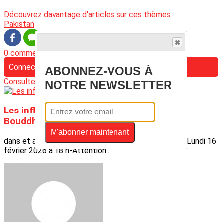
Découvrez davantage d'articles sur ces thèmes :
Pakistan
0 commentaire(s)
Connectez-vous pour laisser un commentaire
ABONNEZ-VOUS À
Consultez également
NOTRE NEWSLETTER
Les influences de l’Hindouisme et du
Bouddhisme
M'abonner maintenant
dans et autour des temples du Ladakh et du Sikkim_Lundi 16
février 2026 à 18 h-Attention...