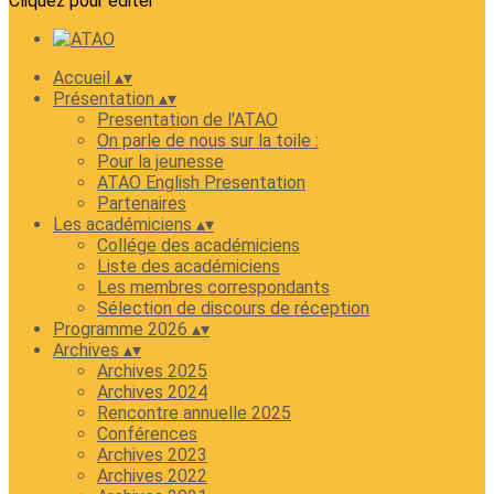
Cliquez pour éditer
Accueil
▴
▾
Présentation
▴
▾
Presentation de l'ATAO
On parle de nous sur la toile :
Pour la jeunesse
ATAO English Presentation
Partenaires
Les académiciens
▴
▾
Collége des académiciens
Liste des académiciens
Les membres correspondants
Sélection de discours de réception
Programme 2026
▴
▾
Archives
▴
▾
Archives 2025
Archives 2024
Rencontre annuelle 2025
Conférences
Archives 2023
Archives 2022