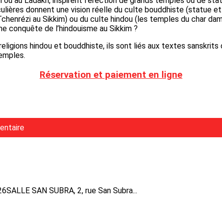
im ou au Ladakh, inspirent l’érection de grands temples ou de sta
iculières donnent une vision réelle du culte bouddhiste (statue e
chenrézi au Sikkim) ou du culte hindou (les temples du char dam
e conquête de l’hindouisme au Sikkim ?
ligions hindou et bouddhiste, ils sont liés aux textes sanskrits o
temples.
Réservation et paiement en ligne
entaire
26SALLE SAN SUBRA, 2, rue San Subra...