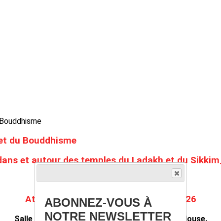
 et du Bouddhisme
dans et autour des temples du Ladakh et du Sikkim
Lundi 16 février 2026 à 18 h-
Attention changement de salle en 2026
ABONNEZ-VOUS À
NOTRE NEWSLETTER
Salle San Subra – 2, rue San Subra, 31000 Toulouse.