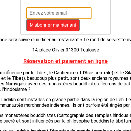
(Métro Saint Cyprien)
Conférence de Monsieur Olivier CHIRON
M'abonner maintenant
Docteur en géographie
ce sera suivie d’un dîner au restaurant « Le rond de serviette r
14, place Olivier 31300 Toulouse
Réservation et paiement en ligne
influencé par le Tibet, le Cachemire et l’Asie centrale) et le S
an et le Tibet), beaucoup plus petit, sont deux anciens royaumes 
s Namygals, avec des monastères bouddhistes fleurons du patrim
 l’hindouisme ?
Ladakh sont installés en grande partie dans la région de Leh. L
mmunautés marchandes indiennes. Ils ont parfois été érigés par l
 monastères bouddhistes (cartographie des temples hindous et
sacré et sont influencés par la philosophie bouddhiste tibétain