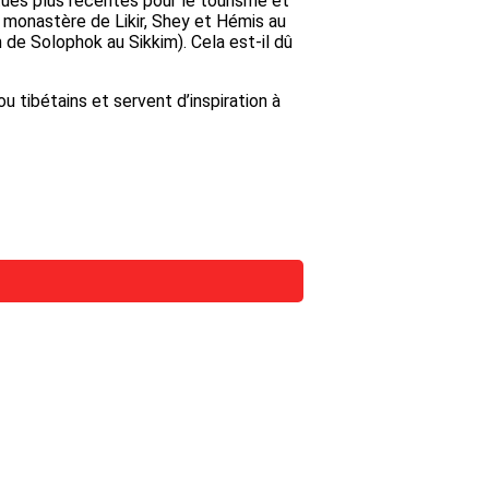
tues plus récentes pour le tourisme et
t monastère de Likir, Shey et Hémis au
 de Solophok au Sikkim). Cela est-il dû
u tibétains et servent d’inspiration à