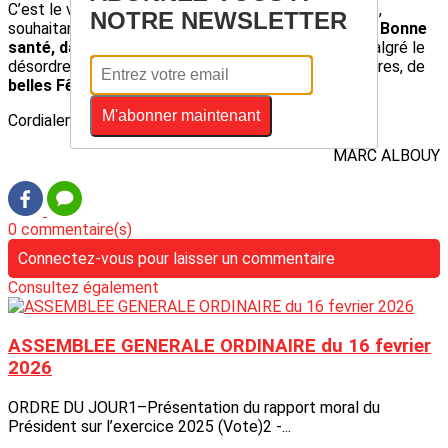
C’est le vœu que je forme pour cette nouvelle année,
NOTRE NEWSLETTER
souhaitant également que celle-ci vous conserve en
Bonne
santé, dans la Paix et la Sérénité
. En attendant, malgré le
désordre du monde, vivez avec joie, au milieu des vôtres, de
belles Fêtes de Noël.
M'abonner maintenant
Cordialement à vous
MARC ALBOUY
0 commentaire(s)
Connectez-vous pour laisser un commentaire
Consultez également
ASSEMBLEE GENERALE ORDINAIRE du 16 fevrier
2026
ORDRE DU JOUR1–Présentation du rapport moral du
Président sur l’exercice 2025 (Vote)2 -...