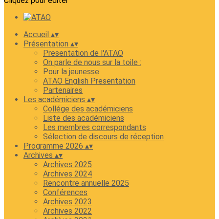
Cliquez pour éditer
Accueil
▴
▾
Présentation
▴
▾
Presentation de l'ATAO
On parle de nous sur la toile :
Pour la jeunesse
ATAO English Presentation
Partenaires
Les académiciens
▴
▾
Collége des académiciens
Liste des académiciens
Les membres correspondants
Sélection de discours de réception
Programme 2026
▴
▾
Archives
▴
▾
Archives 2025
Archives 2024
Rencontre annuelle 2025
Conférences
Archives 2023
Archives 2022