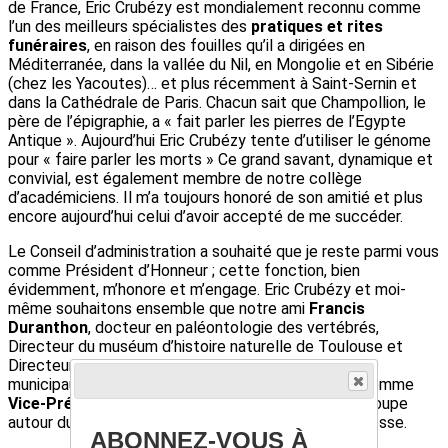
de France, Eric Crubézy est mondialement reconnu comme
l’un des meilleurs spécialistes des
pratiques et rites
funéraires
, en raison des fouilles qu’il a dirigées en
Méditerranée, dans la vallée du Nil, en Mongolie et en Sibérie
(chez les Yacoutes)… et plus récemment à Saint-Sernin et
dans la Cathédrale de Paris. Chacun sait que Champollion, le
père de l’épigraphie, a « fait parler les pierres de l’Egypte
Antique ». Aujourd’hui Eric Crubézy tente d’utiliser le génome
pour « faire parler les morts » Ce grand savant, dynamique et
convivial, est également membre de notre collège
d’académiciens. Il m’a toujours honoré de son amitié et plus
encore aujourd’hui celui d’avoir accepté de me succéder.
Le Conseil d’administration a souhaité que je reste parmi vous
comme Président d’Honneur ; cette fonction, bien
évidemment, m’honore et m’engage. Eric Crubézy et moi-
même souhaitons ensemble que notre ami
Francis
Duranthon
, docteur en paléontologie des vertébrés,
Directeur du muséum d’histoire naturelle de Toulouse et
Directeur de l’ensemble des musées et monuments
municipaux rejoigne notre Conseil d’Administration comme
Vice-Président suppléant
et que le Conseil se regroupe
autour du nouveau Président et des projets qu’il caresse.
ABONNEZ-VOUS À