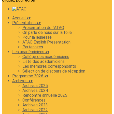
Cliquez pour éditer
Accueil
▴
▾
Présentation
▴
▾
Presentation de l'ATAO
On parle de nous sur la toile :
Pour la jeunesse
ATAO English Presentation
Partenaires
Les académiciens
▴
▾
Collége des académiciens
Liste des académiciens
Les membres correspondants
Sélection de discours de réception
Programme 2026
▴
▾
Archives
▴
▾
Archives 2025
Archives 2024
Rencontre annuelle 2025
Conférences
Archives 2023
Archives 2022