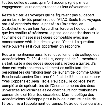
toutes celles et ceux qui m’ont accompagné par leur
engagement, leurs compétences et leur dévouement.
Reste à citer les voyages qui ne figuraient pas au départ
parmi les activités prioritaires de l’ATAO. Seuls trois voyages
ont été organisés dans le passé : au Rajasthan, en
Ouzbékistan et en Iran. Aujourd’hui, force est de constater
que les conflits rétrécissent le panel des destinations et le
tourisme de masse n’est guère compatible avec une
connaissance véritable des pays de l’Orient. La question
reste ouverte et il vous appartient d’y répondre.
Reste à mentionner aussi le renouvellement du collège des
Académiciens, En 2014, celui-ci, composé de 31 membres
s’était, suite à des décès successifs, rétréci à quinze. J’ai
donc entrepris son renouvellement en sollicitant des
personnalités qui m’honoraient de leur amitié, comme Mounir
Bouchenaki, ancien Directeur Général de l’Unesco ou encore
Yves Coppens et Jean Tirole. Peu à peu, le collège s’est
complété de spécialistes de l’Orient, membres des deux
universités toulousaines et de chercheurs non toulousains
connus dans différentes disciplines. Mais le collège des
Académiciens n’échappe pas à la loi de la nature: celle de
l’érosion lié à l’écoulement du temps. Notre collège, qui était