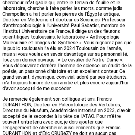
chercheur infatigable qui, entre le terrain de fouille et le
laboratoire, cherche à faire parler les morts, comme jadis
Champollion a fait parler les pierres de l’Égypte antique.
Docteur en Médecine et docteur ès Sciences, Professeur
d’anthropobiologie à l’Université Paul Sabatier, membre de
l’Institut Universitaire de France, il dirige un des fleurons
scientifiques toulousains, le laboratoire « Anthropologie
Moléculaire et Images de Synthèse ». Vous n’ignorez pas que
le public toulousain l’a élu en 2024 Toulousain de l’année,
mais si vous voulez en savoir davantage sur sa personnalité,
lisez son dernier ouvrage : « Le cavalier de Notre-Dame ».
Vous découvrirez derrière l’homme de science, un érudit de la
poésie, un passionné d’histoire et un excellent conteur. Ce
grand savant, dynamique, convivial, adoré par ses étudiants,
m’a toujours honoré de son amitié et plus encore aujourd’hui
d’avoir accepté de me succéder.
Je remercie également son collègue et ami, Francis
DURANTHON, Docteur en Paléontologie des Vertébrés,
Directeur du Muséum, Académicien intronisé en 2023, d’avoir
accepté de le seconder à la tête de l’ATAO. Pour m’être
souvent entretenu avec eux, je dois ajouter que
l’engagement de chercheurs aussi éminents que Francis
DURANTHON et d’Éric CRUBéZY ne doit en aucun cas