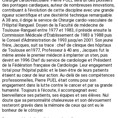
Chirurgie cardiovasculaire. Pierre PUEL sera un des pionniers
des pontages cardiaques, auteur de nombreuses innovations,
contribuant à l’évolution de cette discipline avec une grande
rigueur scientifique et une dextérité technique remarquable.
A 38 ans, il dirige le service de Chirurgie cardio-vasculaire de
l’Hôpital Rangueil. Doyen de la Faculté de médecine de
Toulouse-Rangueil entre 1977 et 1983, il préside ensuite la
Commission Médicale d’Établissement de 1983 à 1988 puis
le Conseil d’Administration de 1993 jusqu’en 2001. Son jeune
frère, Jacques, suit sa trace : chef de clinique des hôpitaux
de Toulouse en1977, Professeur à 40 ans , Jacques fut la
même année le premier médecin à implanter un sten, puis
devint en 1996 Chef du service de cardiologie et Président
de la Fédération française de Cardiologie. Leur engagement
total pour l’hôpital public et le bien-être de leurs patients
étaient au cœur de leur action. Au-delà de ses compétences
professionnelles, Pierre PUEL était connu pour son
engagement dans la lutte contre le cancer et par sa grande
humanité. Toujours à l’écoute, il accompagnait avec
bienveillance ses patients, ses équipes et ses élèves. Nul
doute que sa personnalité chaleureuse et son dévouement
resteront gravés dans la mémoire de ceux qui ont eu le
bonheur de le côtoyer.