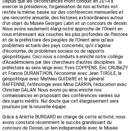
Depuis que les circonstances m’ont conduit en 2014 à
exercer la présidence, l’organisation de nos activités est
restée la même, basée sur des conférences mensuelles et
une rencontre annuelle, des histoires extraordinaires autour
d’un objet du Musée Georges Labit et un concours de dessin.
Nous avons seulement élargi notre approche de l’Orient en
nous intéressant aux couches les plus profondes de l’histoire
et de la préhistoire des peuples de l’Orient ainsi qu’aux
problèmes actuels des pays concernés, qu’il s’agisse
d’économie, de problèmes sociaux ou de rapports
géopolitiques. Ceci nous a conduits à enrichir notre collège
d’Académiciens par des chercheurs d’autres disciplines : la
préhistoire au sens large avec Yves COPPENS, Éric CRUBéZY
et Francis DURANTHON, l’économie avec Jean TIROLE, la
géopolitique avec Mathieu GUIDèRE et le général
RAFFENNE, l’ethnologie aves Mme CARRIN, l’éducation avec
Christian GALAN. Nous avons pu ainsi enrichir nos
connaissances en proposant des conférences variées sur
des sujets inédits. Nul doute que cet élargissement sera
poursuivi par la nouvelle équipe.
Grâce à Arlette BURGARD en charge de cette activité, nous
avons constaté récemment le succès grandissant du
concours de Dessin, un lien indispensable avec le Musée