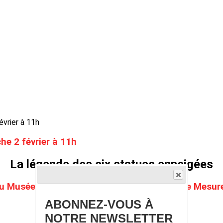
he 2 février à 11h
La légende des six statues enneigées
au
Musée des Arts Précieux Paul Dupuy
, Salle Mesur
ABONNEZ-VOUS À
13, rue de la Pléau – Toulouse
NOTRE NEWSLETTER