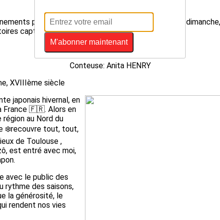
Réservation au 05 31 22 95 40
ments pour un public à partir de 4 ans. Une heure, le dimanche,
stoires captivantes.
M'abonner maintenant
Conte japonais 2 février 2025
Conteuse: Anita HENRY
me, XVIIIème siècle
nte japonais hivernal, en
a France 🇫🇷. Alors en
e région au Nord du
e ❄️recouvre tout, tout,
ieux de Toulouse ,
zô, est entré avec moi,
apon.
e avec le public des
u rythme des saisons,
 la générosité, le
qui rendent nos vies