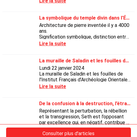
Lire la suite
La symbolique du temple divin dans l’Égypte pharaonique
Architecture de pierre inventée il y a 4000
ans.
Signification symbolique, distinction entre
temples.
Lire la suite
Définir un temple divin « demeure du dieu »
plan type
La muraille de Saladin et les fouilles de l’IFAO dans la ville du Caire
Lundi 22 janvier 2024
La muraille de Saladin et les fouilles de
l’Institut Français d’Archéologie Orientale
dans la ville du Caire
Lire la suite
De la confusion à la destruction, l’étrange destin du dieu égyptien Seth
Représentant la perturbation, la rébellion
et la transgression, Seth est l’opposant
par excellence qui, en négatif, contribue à
la définition de l’ordre.
Lire la suite
Consulter plus d'articles