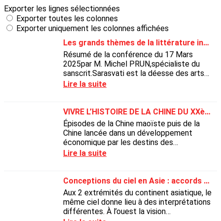
Exporter les lignes sélectionnées
Exporter toutes les colonnes
Exporter uniquement les colonnes affichées
Les grands thèmes de la littérature indienne
Résumé de la conférence du 17 Mars
2025par M. Michel PRUN,spécialiste du
sanscrit.Sarasvati est la déesse des arts
(musique, littérature, etc.). Il est prudent
Lire la suite
de se mettre...
VIVRE L’HISTOIRE DE LA CHINE DU XXème SIECLE
Épisodes de la Chine maoïste puis de la
Chine lancée dans un développement
économique par les destins des
personnages de romans chinois des
Lire la suite
années 1980 et 2000
Conceptions du ciel en Asie : accords et divergences
Aux 2 extrémités du continent asiatique, le
même ciel donne lieu à des interprétations
différentes. À l’ouest la vision
ptoléméenne, à l’est la vision chinoise