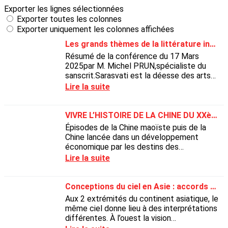
Exporter les lignes sélectionnées
Exporter toutes les colonnes
Exporter uniquement les colonnes affichées
Les grands thèmes de la littérature indienne
Résumé de la conférence du 17 Mars
2025par M. Michel PRUN,spécialiste du
sanscrit.Sarasvati est la déesse des arts
(musique, littérature, etc.). Il est prudent
Lire la suite
de se mettre...
VIVRE L’HISTOIRE DE LA CHINE DU XXème SIECLE
Épisodes de la Chine maoïste puis de la
Chine lancée dans un développement
économique par les destins des
personnages de romans chinois des
Lire la suite
années 1980 et 2000
Conceptions du ciel en Asie : accords et divergences
Aux 2 extrémités du continent asiatique, le
même ciel donne lieu à des interprétations
différentes. À l’ouest la vision
ptoléméenne, à l’est la vision chinoise