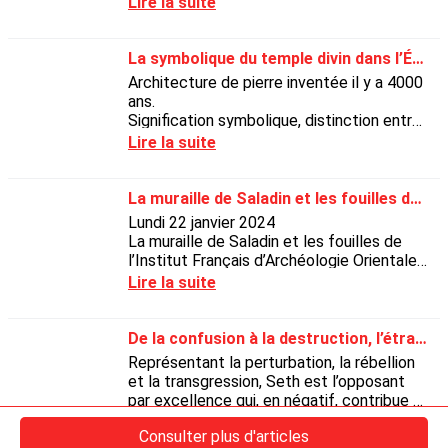
Lire la suite
La symbolique du temple divin dans l’Égypte pharaonique
Architecture de pierre inventée il y a 4000
ans.
Signification symbolique, distinction entre
temples.
Lire la suite
Définir un temple divin « demeure du dieu »
plan type
La muraille de Saladin et les fouilles de l’IFAO dans la ville du Caire
Lundi 22 janvier 2024
La muraille de Saladin et les fouilles de
l’Institut Français d’Archéologie Orientale
dans la ville du Caire
Lire la suite
De la confusion à la destruction, l’étrange destin du dieu égyptien Seth
Représentant la perturbation, la rébellion
et la transgression, Seth est l’opposant
par excellence qui, en négatif, contribue à
la définition de l’ordre.
Lire la suite
Consulter plus d'articles