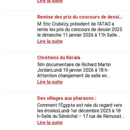
Lire la suite
Madame Catherine...
Remise des prix du concours de dessin 2025
M. Eric Crubézy, président de l'ATAO a
remis les prix du concours de dessin 2025
le dimanche 11 janvier 2026 à 11h Salle
Mesuret du Musée des Arts Précieux Paul
Lire la suite
Dupuy,13, rue...
Chrétiens du Kérala
film documentaire de Richard Martin
JordanLundi 19 janvier 2026 à 18 h-
Attention changement de salle en
2026Salle San Subra – 2, rue San Subra,
Lire la suite
31000 Toulouse.Conférence de. M....
Des villages aux pharaons :
Comment l’Égypte est née du regard vers
les étoilesLundi 1er décembre 2025 à 18
h-Salle du Sénéchal – 17 rue de Rémusat
– Toulouse -Conférence de M. Éric
Lire la suite
CRUBÉZYProfesseur...