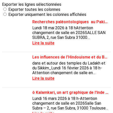
Exporter les lignes sélectionnées
Exporter toutes les colonnes
Exporter uniquement les colonnes affichées
Recherches paléontologiques au Pakistan
Lundi 18 mai 2026 à 18 hAttention
changement de salle en 2026SALLE SAN
SUBRA, 2, rue San Subra 31000
Toulouse(Métro Saint Cyprien)Conférence
Lire la suite
de Monsieur Francis...
Les influences de l’Hindouisme et du Bouddhisme
dans et autour des temples du Ladakh et
du Sikkim_Lundi 16 février 2026 à 18 h-
Attention changement de salle en
2026Salle San Subra – 2, rue San Subra,
Lire la suite
31000 Toulouse.(Métro...
ô Kalamkari, un art graphique de l'Inde du sud
Lundi 16 mars 2026 à 18 h-Attention
changement de salle en 2026Salle San
Subra – 2, rue San Subra, 31000 Toulouse.
(Métro Saint Cyprien)Conférence de